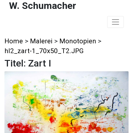
W. Schumacher
Home
>
Malerei
>
Monotopien
>
hl2_zart-1_70x50_T2.JPG
Titel: Zart I