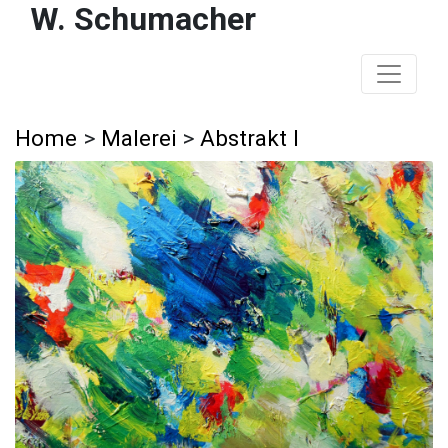
W. Schumacher
Home
>
Malerei
>
Abstrakt I