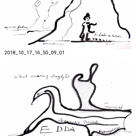
2018_10_17_16_50_09_01