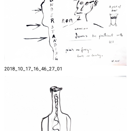
2018_10_17_16_46_27_01