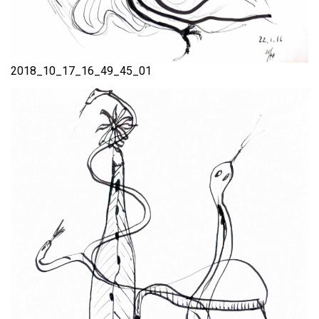
2018_10_17_16_49_45_01