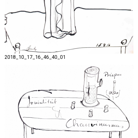
2018_10_17_16_46_40_01