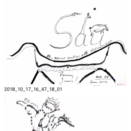
2018_10_17_16_47_18_01