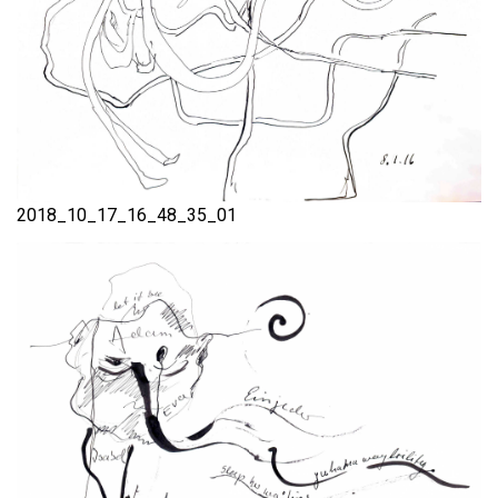
2018_10_17_16_48_35_01