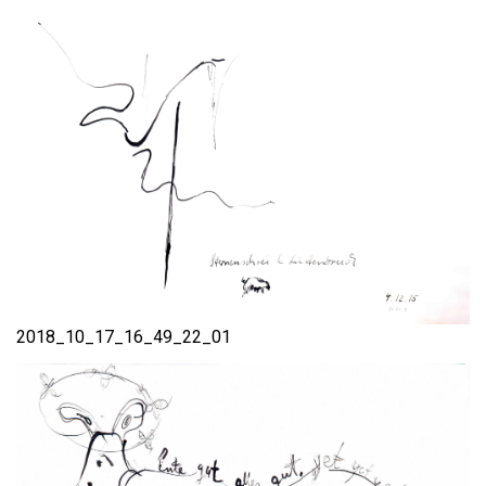
2018_10_17_16_49_22_01