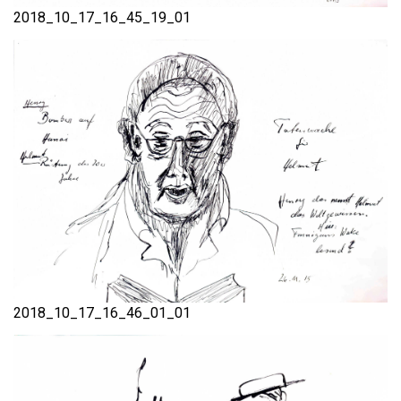
2018_10_17_16_45_19_01
2018_10_17_16_46_01_01