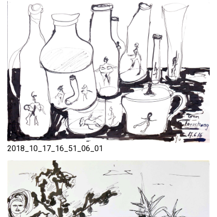
2018_10_17_16_51_06_01