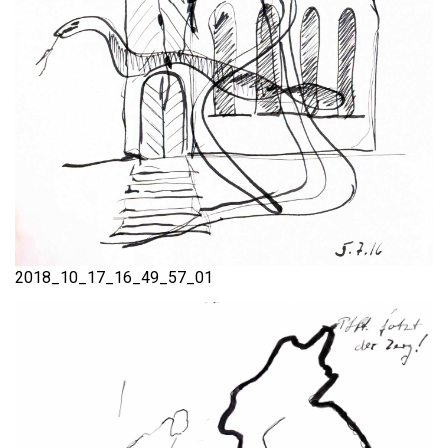
2018_10_17_16_49_57_01