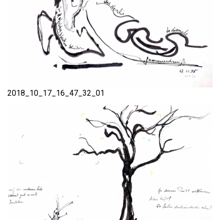
2018_10_17_16_47_32_01