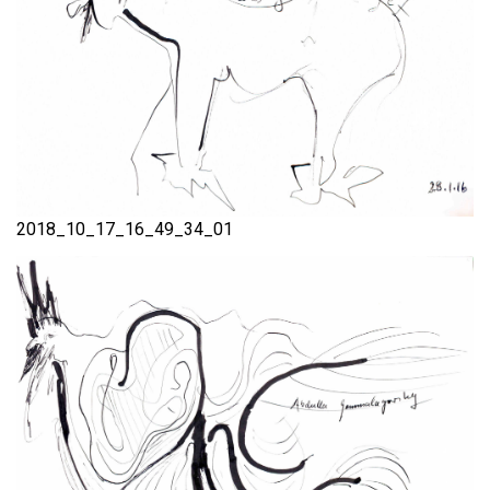
2018_10_17_16_49_34_01