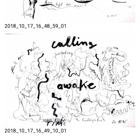
2018_10_17_16_48_59_01
2018_10_17_16_49_10_01