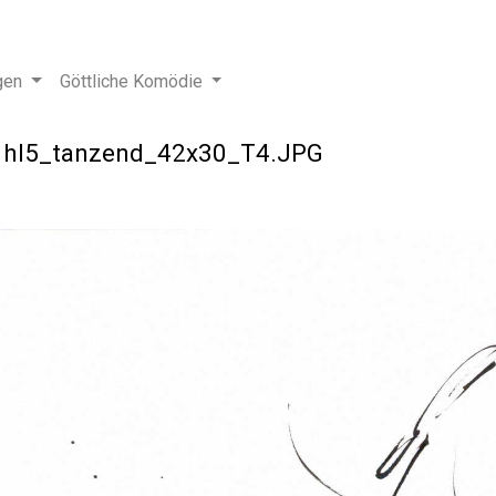
gen
Göttliche Komödie
>
hl5_tanzend_42x30_T4.JPG